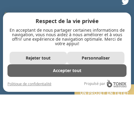
819 778-2828
Respect de la vie privée
819 778-3618
En acceptant de nous partager certaines informations de
navigation, vous nous aidez à nous améliorer et à vous
courriel
offrir une expérience de navigation optimale. Merci de
votre appui!
INSCRIVEZ-VOUS À NOTRE INFOLETTRE
Rejeter tout
Personnaliser
Accepter tout
Propulsé par
Politique de confidentialité
UN PROJET EN TÊTE?
CONTACTEZ-NOUS!