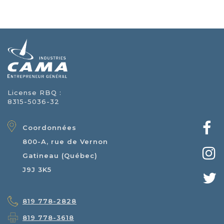
License RBQ :
8315-5036-32
Coordonnées
800-A, rue de Vernon
Gatineau (Québec)
J9J 3K5
819 778-2828
819 778-3618