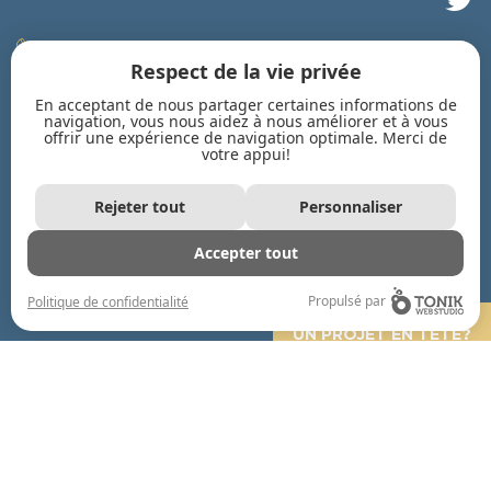
819 778-2828
Respect de la vie privée
819 778-3618
En acceptant de nous partager certaines informations de
navigation, vous nous aidez à nous améliorer et à vous
courriel
offrir une expérience de navigation optimale. Merci de
votre appui!
INSCRIVEZ-VOUS À NOTRE INFOLETTRE
Rejeter tout
Personnaliser
Accepter tout
Propulsé par
Politique de confidentialité
UN PROJET EN TÊTE?
CONTACTEZ-NOUS!