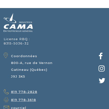
License RBQ :
8315-5036-32
Coordonnées
800-A, rue de Vernon
Gatineau (Québec)
J9J 3K5
819 778-2828
819 778-3618
courriel