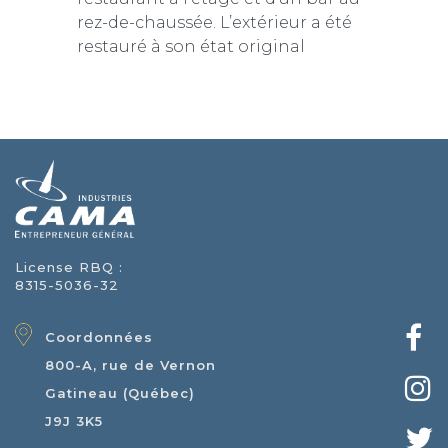
rez-de-chaussée. L’extérieur a été
restauré à son état original
License RBQ :
8315-5036-32
Coordonnées
800-A, rue de Vernon
Gatineau (Québec)
J9J 3K5