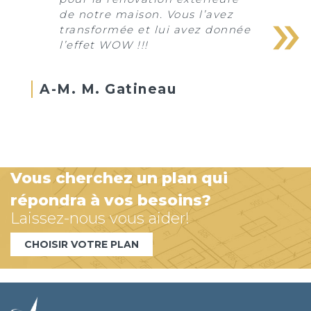
de notre maison. Vous l’avez
transformée et lui avez donnée
l’effet WOW !!!
A-M. M. Gatineau
Vous cherchez un plan qui
répondra à vos besoins?
Laissez-nous vous aider!
CHOISIR VOTRE PLAN